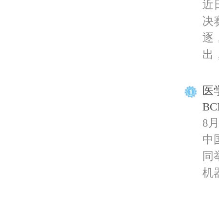
近
决
逐
出，
医
B
8
中
同
机器