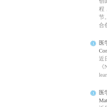
创
程
节
合创
医
Co
近
《N
lea
医
Ma