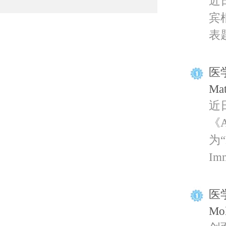
近
宾
表题为
医学
Ma
近
《A
为“M
Imm
医学
Mo