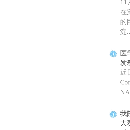
11
在
的
淀..
医学
发
近
Co
NAD
我
大