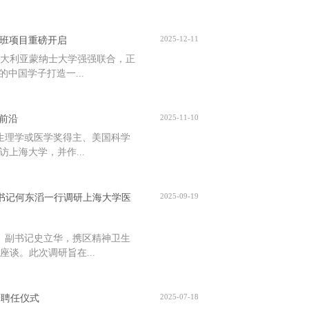
2025-12-11
向班项目重磅开启
大利亚蒙纳士大学强强联合，正
中国学子打造一...
2025-11-10
前沿
贝尔生理学或医学奖得主、美国科学
授到访上海大学，并作...
2025-09-19
委书记何东滔一行调研上海大学医
滔、副书记史立华，携区精神卫生
谈。此次调研旨在...
2025-07-18
s教授聘任仪式