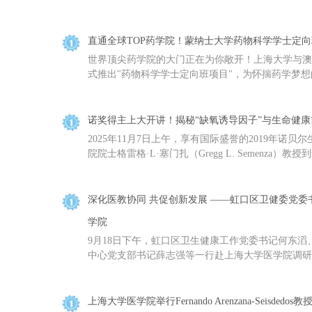
直通全球TOP药学院！蒙纳士大学药物科学学士定
世界顶尖药学院的大门正在为你敞开！上海大学与澳
式推出"药物科学学士定向班项目"，为怀揣药学梦想的
诺奖得主上大开讲！揭秘“缺氧诱导因子”与生命健康
2025年11月7日上午，享有国际盛誉的2019年诺
院院士格雷格·L·塞门扎（Gregg L. Semenza）教
深化医教协同 共促创新发展 ——虹口区卫健委党
学院
9月18日下午，虹口区卫生健康工作党委书记何东
中心党支部书记薛志强等一行赴上海大学医学院调研座
上海大学医学院举行Fernando Arenzana-Seisdedo