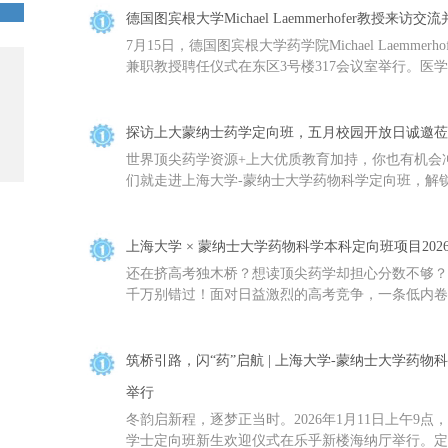
德国图宾根大学Michael Laemmerhofer教授来
7月15日，德国图宾根大学药学院Michael Laemme
兼职教授聘任仪式在东区3号楼317会议室举行。医学
探访上大蒙纳士药学定向班，五月校园开放日诚邀莅
世界顶尖药学资源+上大优质教育加持，你也有机会
们就走进上海大学-蒙纳士大学药物科学定向班，解锁
上海大学 × 蒙纳士大学药物科学本科定向班项目202
还在挤高考独木桥？想读顶尖药学却担心分数不够？
千万别错过！面对日益激烈的高考竞争，一条低内卷、
筑桥引路，闪“药”启航 | 上海大学-蒙纳士大学药
举行
冬韵启新程，逐梦正当时。2026年1月11日上午9
学士定向班新生欢迎仪式在乐乎新楼海纳厅举行。定向