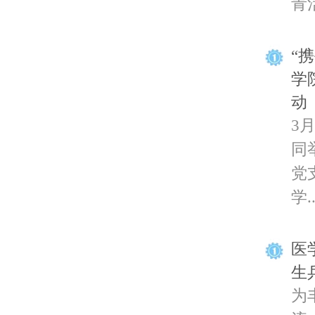
青活
“
学
动
3
同
党
学..
​
生
为