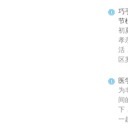
巧
节
初
孝
活
区罗
医
为
间
下
一起