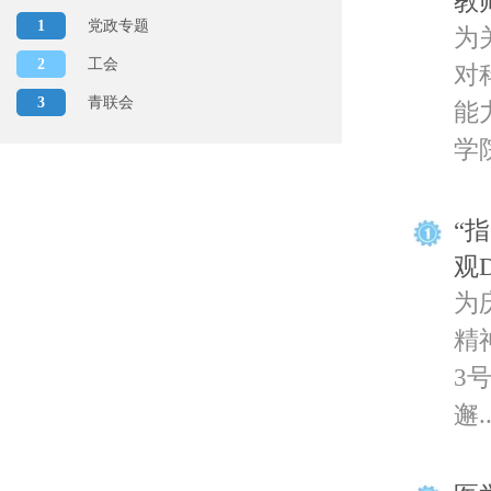
教
1
党政专题
为
2
工会
对
3
青联会
能
学院
“
观
为
精
3
邂..