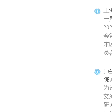
上
一
2
会
东
员参
师
院
为
交
研