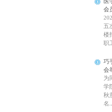
医
会
2
五
楼
职工
巧
会
为
学
秋
名..