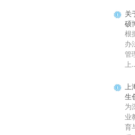
关
硕
根
办
管
上..
上
生
为
业
育