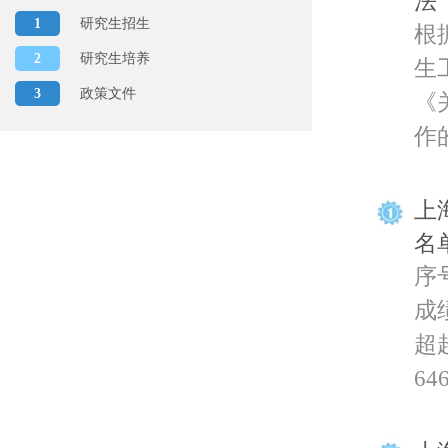
法
1
研究生招生
根
2
研究生培养
生
3
政策文件
《
作的
上
名
序
成绩
超超
64