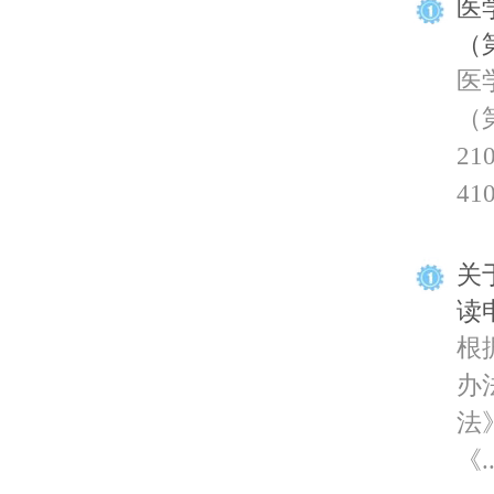
医
（
医
（
21
41
关
读
根
办
法
《..