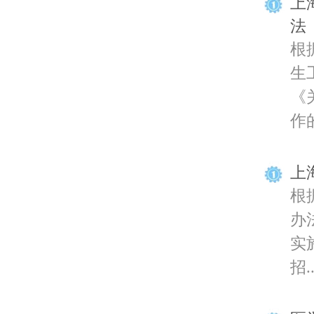
上
法
根
生
《
作的
上
根
办
实
招..