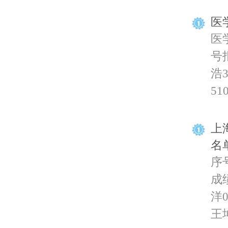
医
医
号报
浩3
51
上
名
序
成绩
洋0
王坤