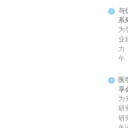
与
系
为
业
力
午，
医
享
为
研
研
年说