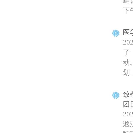
建
下午
医
2
了
动
划，
致
团
2
淞