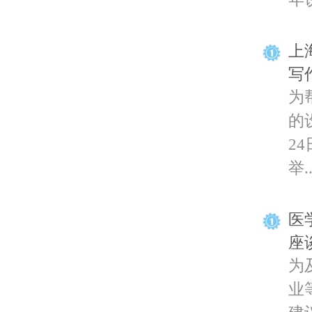
上
写
为
的
2
举..
医
座
为
业