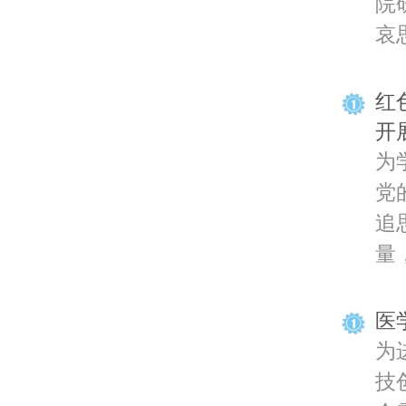
院
哀思
红
开
为
党
追
量，
医
为
技