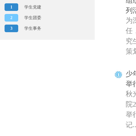
组
1
学生党建
列
2
学生团委
为
3
学生事务
任
究
策划
少
举
秋
院
举
记..