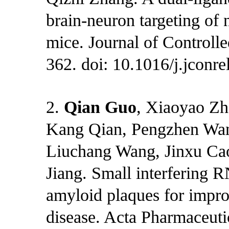
brain-neuron targeting of 
mice. Journal of Controll
362. doi: 10.1016/j.jconre
2.
Qian Guo
, Xiaoyao Zh
Kang Qian, Pengzhen Wan
Liuchang Wang, Jinxu Ca
Jiang. Small interfering R
amyloid plaques for improv
disease. Acta Pharmaceut