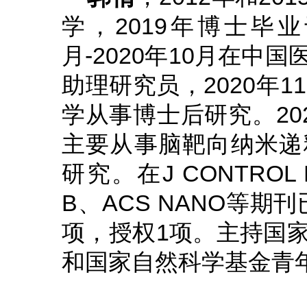
学，
2019
年博士毕业
月
-2020
年
10
月在中国
助理研究员，
2020
年
11
学从事博士后研究。
20
主要从事脑靶向纳米递
研究。在
J CONTROL
B
、
ACS NANO
等期刊
项，授权
1
项。主持国
和国家自然科学基金青