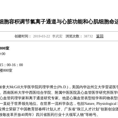
细胞容积调节氯离子通道与心脏功能和心肌细胞命
创建时间：
2019-03-22
李武宏
浏览次数：
38732
返回
00室
:00
5：00-16：00
800室
uan)，加拿大McGill大学医学院药理学博士(Ph.D.)，美国内华达州立大
、西南医科大学中西医结合学院、附属中医医院及心血管医学研究所医学
心血管药理学家和离子通道研究专家。他是心脑血管表型组学和药物表型
先地位。在世界一流科学杂志，包括Nature, Physiological Review, Circ
成果。段博士荣获了中国教育部春晖计划人才、广东省“珠江人才计划”创新创
致敬改革开放40周年》四川省医药行业十大领军人物”等称号。