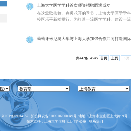
上海大学医学学科首次师资招聘圆满成功
在这莺歌燕舞、春暖花开的季节，上海大学医学学科
校区乐乎新楼举行。为打造一流医学学科、建设一流教
葡萄牙米尼奥大学与上海大学加强合作共同打造国际
共442条 45/45
首页
上页
下页
沪ICP备09014157
沪公网安备31009102000049号
地址：上海市宝山区上大路99号 邮
技术支持：
上海大学信息化工作办公室
联系我们