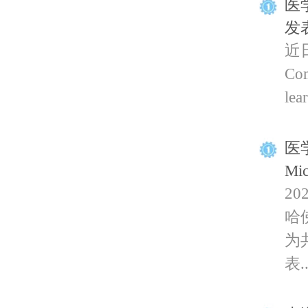
医学
发
近
Co
lea
医
Mi
2
哈佛
为共
表..