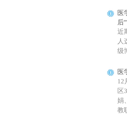
医
后
近
人
级
医
1
区
娟
教职