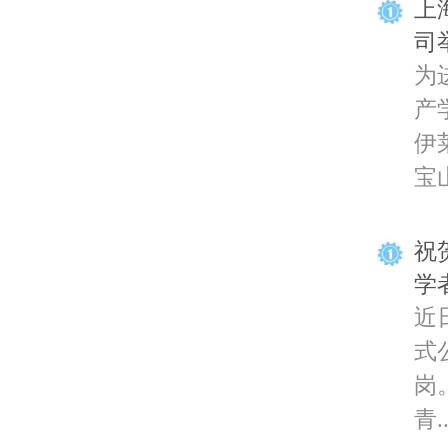
上
司
为
产
伊
宝山
祝
学
近
式
岗
青..