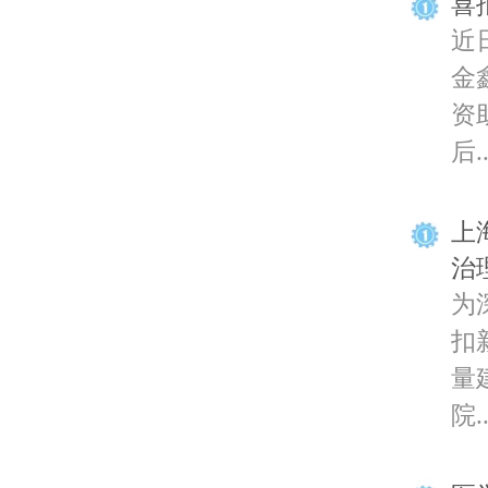
喜
近
金
资
后..
上
治
为
扣
量
院..