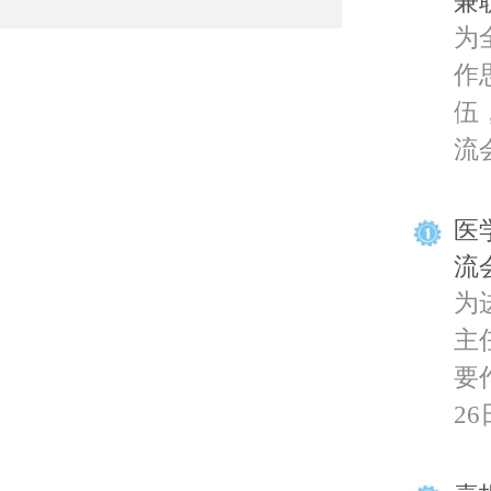
兼
为
作
伍
流会
医
流
为
主
要
26日