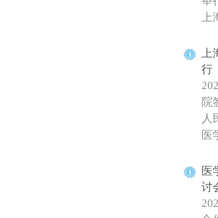
举
上海
上
行
2
院
人
医学
医
讨
2