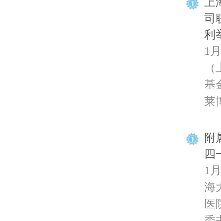
上
司
利
1
（
基
莱博
附
四
1
海
医
委书