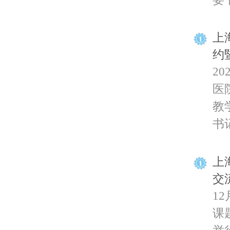
上
约
2
医
教
书记
上
交
1
课