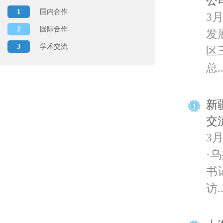
公
1
国内合作
3
2
国际合作
发
3
学术交流
区
总..
新
交
3
·
书
访..