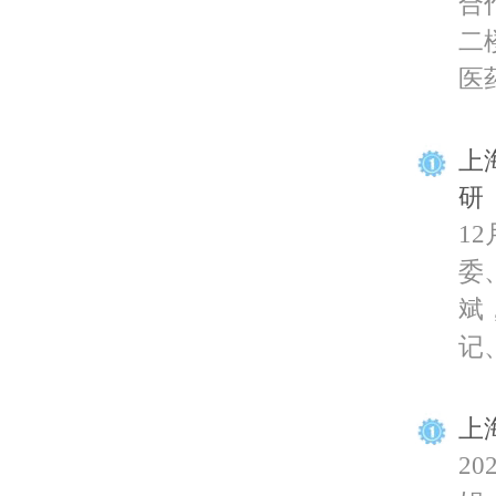
合
二
医药
上
研
1
委
斌
记、
上
2