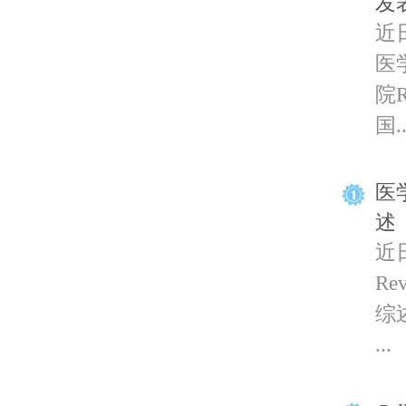
发
近
医学
院
国..
医学
述
近日
R
综述论
...