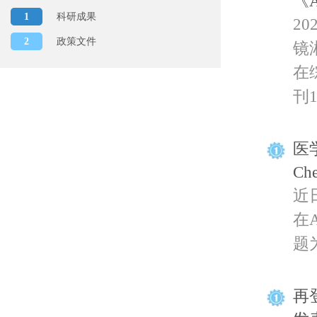
《A
1
科研成果
2
2
政策文件
镜
在综
刊1
医
Ch
近
在A
题为“
再