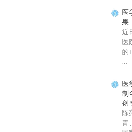
医
果
近
医
的T
...
医
制
创
陈
青