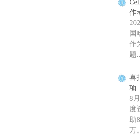
C
作
2
国哈
作
题..
喜
项
8
度
助
万。