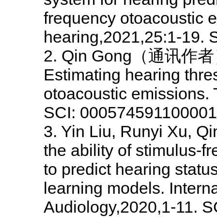
frequency otoacoustic e
hearing,2021,25:1-19.
2. Qin Gong
（通讯作者），Y
Estimating hearing thre
otoacoustic emissions
.
SCI: 000574591100001
3. Yin Liu, Runyi Xu, Q
the ability of stimulus-
to predict hearing stat
learning models. Interna
Audiology,2020,1-11. 