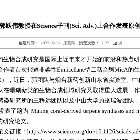
跃伟教授在Science子刊(Sci. Adv.)上合作发表
创建时间：
2025-02-27
庄薪荣
浏览次数：
3127
返回
的生物合成研究是国际上近年来才开始的前沿和热点研
首次报道非柔性Eunicellane型二萜合酶MicA的生
 15, 5940），近日，郭团队与烟台新药创新山东省实验
队在珊瑚萜类的生物合成领域研究又取得重大进展，作
感染研究所的王程远团队以及中山大学的巫瑞波团队，
题为“Mining coral-derived terpene synthases and mecha
hase”的研究论文。
论文链接：https://www.science.org/doi/10.1126/sciadv.a