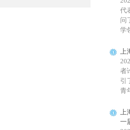
2
代
问
学领
上
2
者
引
青年
上
一