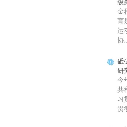
级
金
育
运
协..
砥
研
今
共
习
贯彻