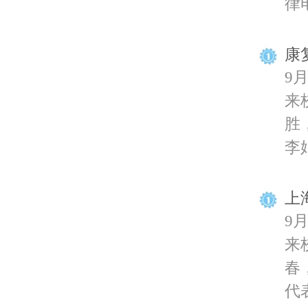
律电
康
9
来
胜
李娟
上
9
来
春
代表