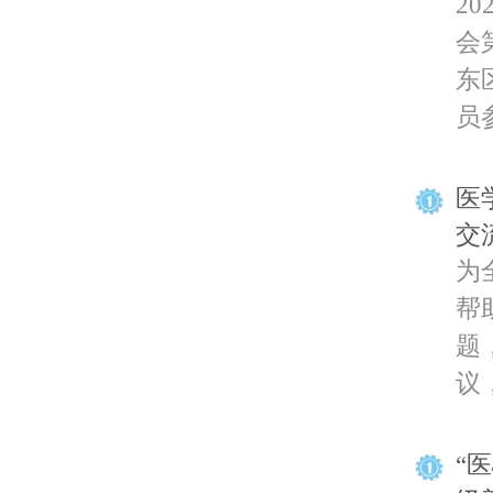
2
会
东
员参
医
交
为
帮
题
议，
“