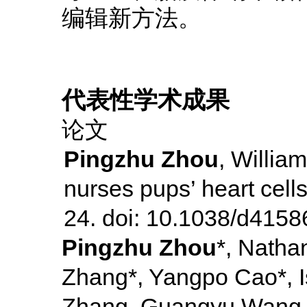
编辑新方法。
代表性学术成果
论文
Pingzhu Zhou
, Willia
nurses pups’ heart cells
24. doi: 10.1038/d4158
Pingzhu Zhou
*, Natha
Zhang*, Yangpo Cao*, I
Zhang, Guangyu Wang, 