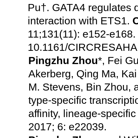
Pu†. GATA4 regulates 
interaction with ETS1.
C
11;131(11): e152-e168. 
10.1161/CIRCRESAHA.1
Pingzhu Zhou
*, Fei G
Akerberg, Qing Ma, Kai 
M. Stevens, Bin Zhou, a
type-specific transcrip
affinity, lineage-speci
2017; 6: e22039.