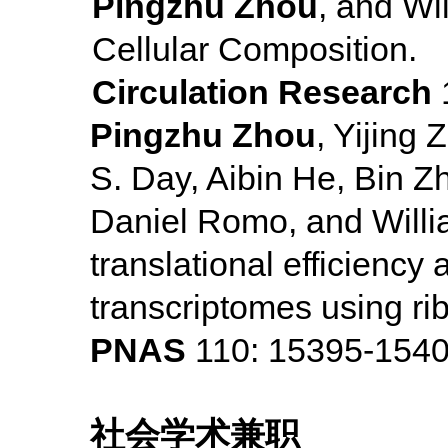
Pingzhu Zhou
, and Wi
Cellular Composition.
Circulation Research
1
Pingzhu Zhou
, Yijing
S. Day, Aibin He, Bin Z
Daniel Romo, and Willia
translational efficiency
transcriptomes using rib
PNAS
110: 15395-1540
社会学术兼职