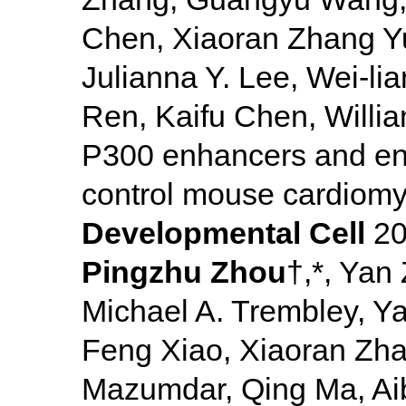
Chen, Xiaoran Zhang Yu
Julianna Y. Lee, Wei-l
Ren, Kaifu Chen, Willi
P300 enhancers and en
control mouse cardiomy
Developmental Cell
20
Pingzhu Zhou
†,*, Yan 
Michael A. Trembley, Y
Feng Xiao, Xiaoran Zhan
Mazumdar, Qing Ma, Aib