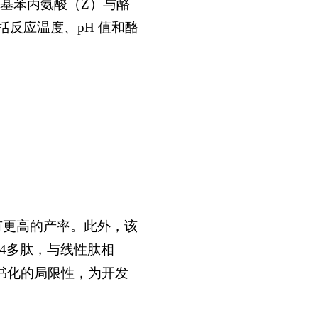
基苯丙氨酸（Z）与酪
反应温度、pH 值和酪
有更高的产率。此外，该
54多肽，与线性肽相
书化的局限性，为开发