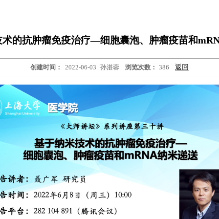
技术的抗肿瘤免疫治疗—细胞囊泡、肿瘤疫苗和mRN
创建时间：
2022-06-03
孙湛蓉
浏览次数：
386
返回