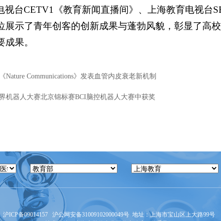
视台CETV1《教育新闻直播间》、上海教育电视台S
位展示了青年创客的创新成果与蓬勃风貌，彰显了高校
要成果。
ture Communications》发表血管内皮衰老新机制
世界机器人大赛北京锦标赛BCI脑控机器人大赛中获奖
沪ICP备09014157
沪公网安备31009102000049号
地址：上海市宝山区上大路99号 邮