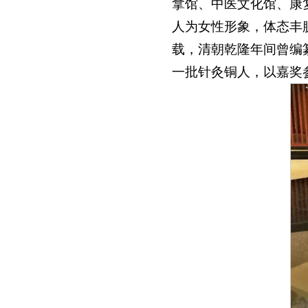
拿馆、中医文化馆、康
人为女性形象，体态丰
载，清朝乾隆年间曾编
一批针灸铜人，以嘉奖