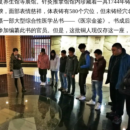
复养生馆等展馆。针灸推拿馆馆内珍藏着一具1744年
腴，面部表情慈祥，体表铸有580个穴位，但未铸经穴
纂一部大型综合性医学丛书——《医宗金鉴》。书成后
参加编纂此书的官员。但是，这批铜人现仅存这一座，