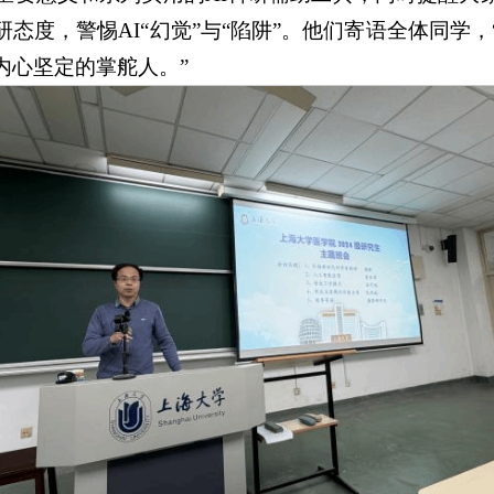
态度，警惕AI“幻觉”与“陷阱”。他们寄语全体同学，
内心坚定的掌舵人。”