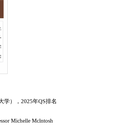
学），2025年QS排名
 Michelle Mclntosh