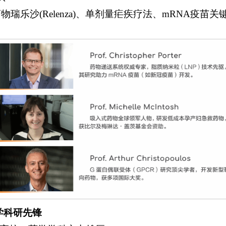
物瑞乐沙(Relenza)、单剂量疟疾疗法、mRNA疫苗关
药学科研先锋