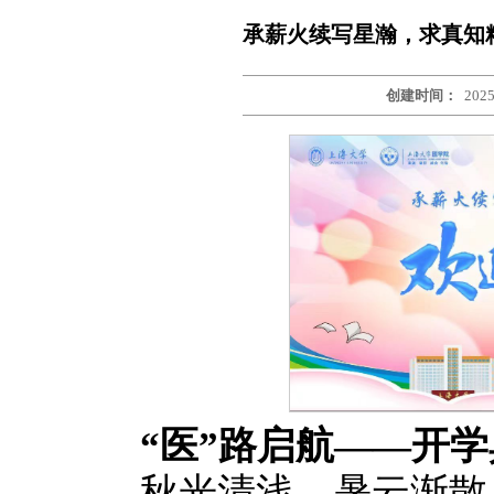
承薪火续写星瀚，求真知精
创建时间：
2025
“医”路启航——开学
秋光清浅，暑云渐散