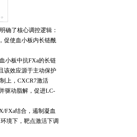
明确了核心调控逻辑：
轴，促使血小板内长链酰
者血小板中抗FXa的长链
备，且该效应源于主动保护
上，CXCR7激活
成并驱动脂解，促进LC-
/FXa结合，遏制凝血
常环境下，靶点激活下调