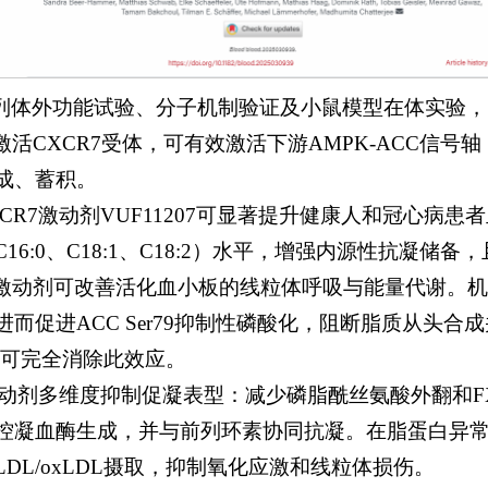
列体外功能试验、分子机制验证及小鼠模型在体实验，
活CXCR7受体，可有效激活下游AMPK-ACC信号
合成、蓄积。
CR7激动剂VUF11207可显著提升健康人和冠心病患
，C16:0、C18:1、C18:2）水平，增强内源性抗凝储
激动剂可改善活化血小板的线粒体呼吸与能量代谢。机制
酸化，进而促进ACC Ser79抑制性磷酸化，阻断脂质从头合
PK可完全消除此效应。
激动剂多维度抑制促凝表型：减少磷脂酰丝氨酸外翻和FX
接调控凝血酶生成，并与前列环素协同抗凝。在脂蛋白异
减少LDL/oxLDL摄取，抑制氧化应激和线粒体损伤。