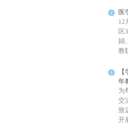
医
1
区
娟
教职
【
年
为
交
致
开展