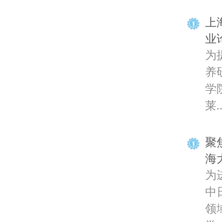
上
业
为
养
学
莱..
聚
海
为
中
领