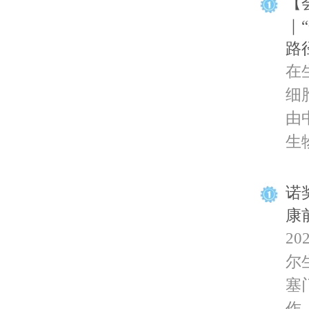
【
｜
路
在
细
由
生物
诺
康
2
尔
塞门
作..