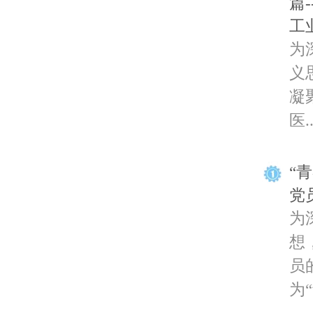
篇
工
为
义
凝
医..
“
党
为
想
员
为“