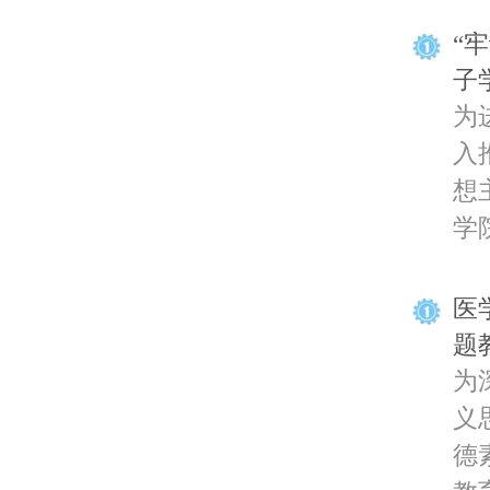
“
子
为
入
想
学院
医
题
为
义
德