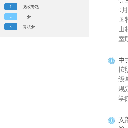
会
1
党政专题
9
2
工会
国
3
青联会
山
室联
中
按
级
规
学院
支